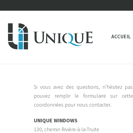
ACCUEIL
Si vous avez des questions, n’hésitez pa
pouvez remplir le formulaire sur cett
coordonnées pour nous contacter.
UNIQUE WINDOWS
130, chemin Rivière-à-la-Truite