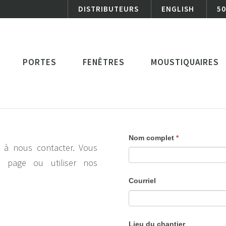
DISTRIBUTEURS
ENGLISH
50
PORTES
FENÊTRES
MOUSTIQUAIRES
contact
If
Nom complet
*
s à nous contacter. Vous
you
e page ou utiliser nos
are
Courriel
human,
leave
this
Lieu du chantier