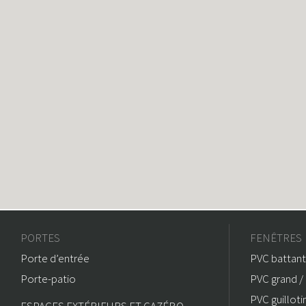
PORTES
FENÊTRES
Porte d’entrée
PVC battant
Porte-patio
PVC grand / 
PVC guilloti
ESPACES EXTÉRIEURS ET GAZÉBO