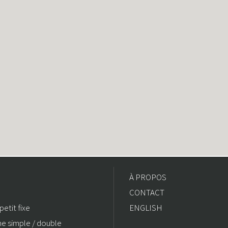
À PROPOS
CONTACT
petit fixe
ENGLISH
ne simple / double