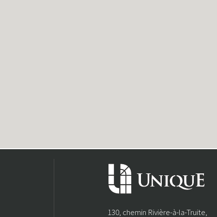
130, chemin Rivière-à-la-Truite,