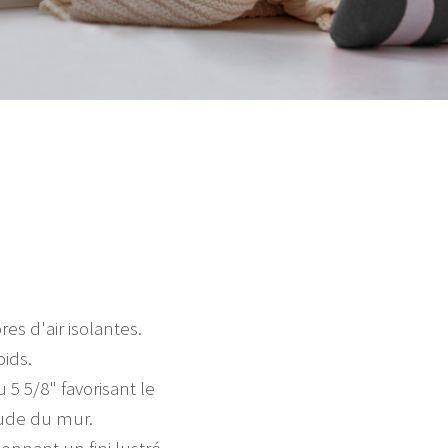
s d'air isolantes.
oids.
 5 5/8" favorisant le
aude du mur.
onnant un fini lustré