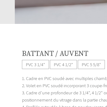
BATTANT / AUVENT
PVC 3 1/4"
PVC 4 1/2"
PVC 5 5/8"
1. Cadre en PVC soudé avec multiples chambre
2. Volet en PVC soudé incorporant 3 coupe-fr
3. Cadre d'une profondeur de 3 1/4", 4 1/2" ou
positionnement du vitrage dans la partie ch
4. Profilés extrudés à base de poudre vierge d