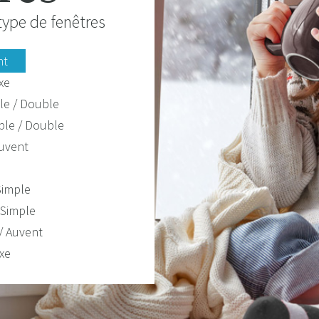
type de fenêtres
nt
xe
ple / Double
ple / Double
Auvent
Simple
 Simple
/ Auvent
xe